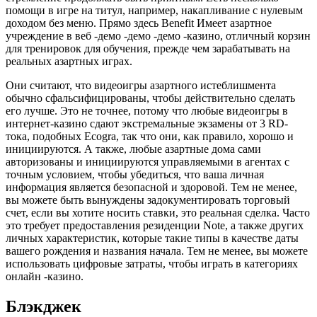
помощи в игре на титул, например, накапливание с нулевым
доходом без меню. Прямо здесь Benefit Имеет азартное
учреждение в веб -демо -демо -демо -казино, отличный корзин
для тренировок для обучения, прежде чем зарабатывать на
реальных азартных играх.
Они считают, что видеоигры азартного истеблишмента
обычно сфальсифицированы, чтобы действительно сделать
его лучше. Это не точнее, потому что любые видеоигры в
интернет-казино сдают экстремальные экзамены от 3 RD-
тока, подобных Ecogra, так что они, как правило, хорошо и
инициируются. А также, любые азартные дома сами
авторизованы и инициируются управляемыми в агентах с
точным условием, чтобы убедиться, что ваша личная
информация является безопасной и здоровой. Тем не менее,
вы можете быть вынуждены задокументировать торговый
счет, если вы хотите носить ставки, это реальная сделка. Часто
это требует предоставления резиденции Note, а также других
личных характеристик, которые такие типы в качестве даты
вашего рождения и названия начала. Тем не менее, вы можете
использовать цифровые затраты, чтобы играть в категориях
онлайн -казино.
Блэкджек