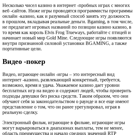
Несколько чисел казино в интернет -пробных играх с многих
веб -сайтов. Ниже игры проводятся программисты программы
онлайн -казино, как и разумный способ занять эту должность
в прошлом, вкладывая реальные деньги. Bgaming, в том числе,
не предлагает игровых названий по позиции казино казино, в
то время как король Elvis Frog Trueways, работайте с птицей и
начинает новый мир Gold Mine. Следующие игры появляются
внутри признанной силовой установки BGAMING, а также
портативные цели.
Видео -покер
Видео, играющее онлайн -игры – это интересный вид
интернет -казино, развлекающий конкретный, требуется,
возможно, время и удача. Уважаемое казино дает уровни
бесплатных игр на видео и содержит людей, чтобы проверить
подходы девушки без риска средств. Таким образом, что они
обучают себя за законодательством о раунде и все еще имеют
представление о том, что он ранее урегулировал, играя в
реальную сделку.
Электронный фильм, играющие в фильме, играющие игры
могут варьироваться в диапазонах выплаты, тем не менее,
область преимущества и начало средних значений RTP