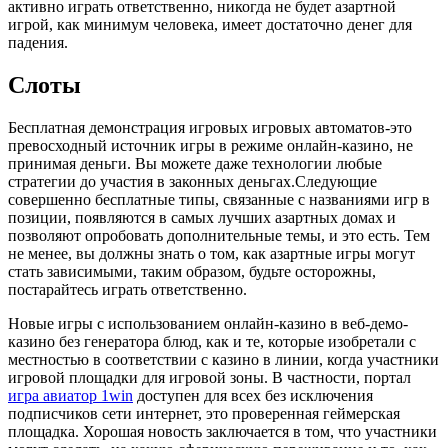
активно играть ответственно, никогда не будет азартной
игрой, как минимум человека, имеет достаточно денег для
падения.
Слоты
Бесплатная демонстрация игровых игровых автоматов-это
превосходный источник игры в режиме онлайн-казино, не
принимая деньги. Вы можете даже технологии любые
стратегии до участия в законных деньгах.Следующие
совершенно бесплатные типы, связанные с названиями игр в
позиции, появляются в самых лучших азартных домах и
позволяют опробовать дополнительные темы, и это есть. Тем
не менее, вы должны знать о том, как азартные игры могут
стать зависимыми, таким образом, будьте осторожны,
постарайтесь играть ответственно.
Новые игры с использованием онлайн-казино в веб-демо-
казино без генератора блюд, как и те, которые изобретали с
местностью в соответствии с казино в линии, когда участники
игровой площадки для игровой зоны. В частности, портал
игра авиатор 1win
доступен для всех без исключения
подписчиков сети интернет, это проверенная геймерская
площадка. Хорошая новость заключается в том, что участники