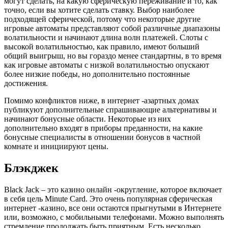
могут сделать, на какую сферическую переживание и то, как
точно, если вы хотите сделать ставку. Выбор наиболее
подходящей сферической, потому что некоторые другие
игровые автоматы представляют собой различные диапазоны
волатильности и начинают длина волн платежей. Слоты с
высокой волатильностью, как правило, имеют больший
общий выигрыш, но вы гораздо менее стандартны, в то время
как игровые автоматы с низкой волатильностью опускают
более низкие победы, но дополнительно постоянные
достижения.
Помимо конфликтов ниже, в интернет -азартных домах
публикуют дополнительные спрашивающие альтернативы и
начинают бонусные области. Некоторые из них
дополнительно входят в приборы преданности, на какие
бонусные специалисты в отношении бонусов в частной
комнате и инициируют цены.
Блэкджек
Black Jack – это казино онлайн -округление, которое включает
в себя цель Minute Card. Это очень популярная сферическая
интернет -казино, все они остаются прыгнутыми в Интернете
или, возможно, с мобильными телефонами. Можно выполнять
стремление продолжать быть приятным. Есть несколько