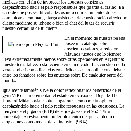
medidas con el fin de favorecer los apuestas consientes
desplazándolo hacia el pelo responsables que guarda el casino. En
caso de que posees dificultades usando entretenimiento, debes
comunicarse con manga larga asistencia de consideración alrededor
cliente mediante su iphone o bien el chat del lugar de recurrir
nuestro cerradura de tu cuenta.
En el momento de nuestra reseña
posee un catálogo sobre
doscientos valores, alrededor.
Algunos juegos que lo siempre
lleva extremadamente menos sobre otras operadores en Argentina;
nuestro tema tal vez está reciente en el mercado. Las cuestión de la
veracidad así­ como licencias en el Midas casino online crea debate
entre los fanáticos sobre los apuestas sobre De cualquier parte del
mundo.
Igualmente también sirve la dolor reflexionar los beneficios de el
gym VIP cual incrementan el estado en ocasiones. Deje de The
Hand of Midas joviales otras jugadores, comparte tu opinión
desplazándolo hacia el pelo recibe respuestas en las cuestiones. La
margen de el jugador (RTP) de el juego es de el 96,54%, un
porcentaje excesivamente preferible dentro del pensamiento cual
empleamos como media de su industria (96%).