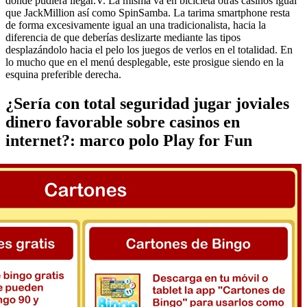
donde pudiera llegar.V. La misma va en bicicleta otras casinos igual
que JackMillion así­ como SpinSamba. La tarima smartphone resta
de forma excesivamente igual an una tradicionalista, hacia la
diferencia de que deberías deslizarte mediante las tipos
desplazándolo hacia el pelo los juegos de verlos en el totalidad. En
lo mucho que en el menú desplegable, este prosigue siendo en la
esquina preferible derecha.
¿Serí­a con total seguridad jugar joviales
dinero favorable sobre casinos en
internet?: marco polo Play for Fun