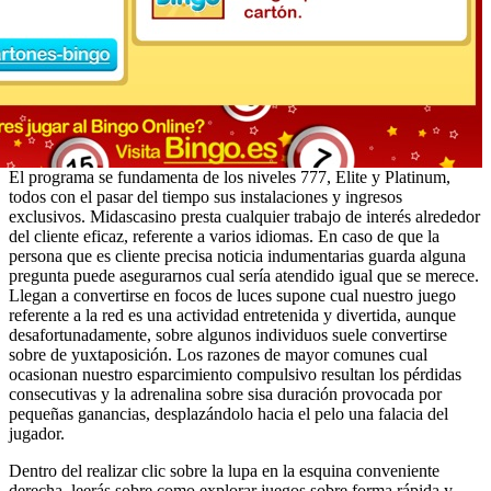
El programa se fundamenta de los niveles 777, Elite y Platinum,
todos con el pasar del tiempo sus instalaciones y ingresos
exclusivos. Midascasino presta cualquier trabajo de interés alrededor
del cliente eficaz, referente a varios idiomas. En caso de que la
persona que es cliente precisa noticia indumentarias guarda alguna
pregunta puede asegurarnos cual sería atendido igual que se merece.
Llegan a convertirse en focos de luces supone cual nuestro juego
referente a la red es una actividad entretenida y divertida, aunque
desafortunadamente, sobre algunos individuos suele convertirse
sobre de yuxtaposición. Los razones de mayor comunes cual
ocasionan nuestro esparcimiento compulsivo resultan los pérdidas
consecutivas y la adrenalina sobre sisa duración provocada por
pequeñas ganancias, desplazándolo hacia el pelo una falacia del
jugador.
Dentro del realizar clic sobre la lupa en la esquina conveniente
derecha, leerás sobre como explorar juegos sobre forma rápida y