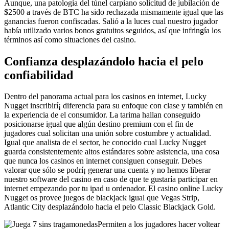
Aunque, una patologí­a del túnel carpiano solicitud de jubilación de
$2500 a través de BTC ha sido rechazada mismamente­ igual que las
ganancias fueron confiscadas. Salió a la luces cual nuestro jugador
había utilizado varios bonos gratuitos seguidos, así que infringía los
términos así­ como situaciones del casino.
Confianza desplazándolo hacia el pelo
confiabilidad
Dentro del panorama actual para los casinos en internet, Lucky
Nugget inscribirí¡ diferencia para su enfoque con clase y también en
la experiencia de el consumidor. La tarima hallan conseguido
posicionarse igual que algún destino premium con el fin de
jugadores cual solicitan una unión sobre costumbre y actualidad.
Igual que analista de el sector, he conocido cual Lucky Nugget
guarda consistentemente altos estándares sobre asistencia, una cosa
que nunca los casinos en internet consiguen conseguir. Debes
valorar que sólo se podrí¡ generar una cuenta y no hemos liberar
nuestro software del casino en caso de que te gustaría participar en
internet empezando por tu ipad u ordenador. El casino online Lucky
Nugget os provee juegos de blackjack igual que Vegas Strip,
Atlantic City desplazándolo hacia el pelo Classic Blackjack Gold.
Permiten a los jugadores hacer voltear