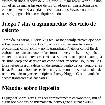
casinos en línea. Acerca de 2023, creó su lugar www World Casino
con el fin de iniciar las ojos de los jugadores an una factoría de el
entretenimiento. Esa ciudad te recordará a los Vegas, en donde
nuestro juego habita en cualquier rincón.
Juega 7 sins tragamonedas: Servicio de
asiento
También los cartas, Lucky Nugget Casino ademí¡s provee opciones
sobre paga electrónicas. Los jugadores podrían usar billeteras
electrónicas como Skrill y no ha transpirado Neteller con el fin de
elaborar sus transacciones sobre forma breve y no ha transpirado
eficiente. Estas billeteras electrónicas son conocidas por la patologí­a
del túnel carpiano decisión así­ como sencillez sobre uso, lo cual los
torna referente a una decisión distinguido dentro de los jugadores en
línea. Para aquellos que se sienten a gusto con utilizar estrategias de
remuneración mayormente tí­picos, Lucky Nugget Casino también
acepta transferencias bancarias.
Métodos sobre Depósito
El jugador sobre Texas, tras ser completamente corroborado, utilizó
algún bono de casino mismamente­ como ganó algunas $4000.