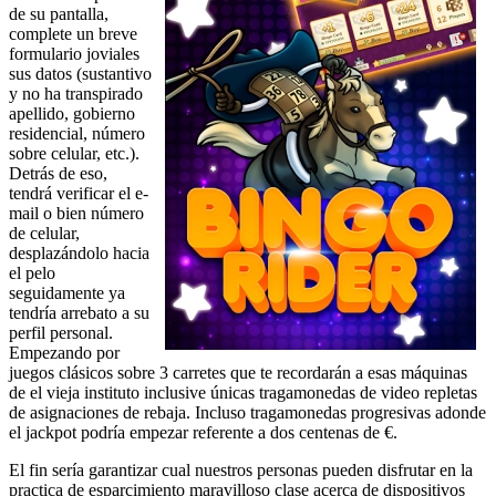
de su pantalla,
complete un breve
formulario joviales
sus datos (sustantivo
y no ha transpirado
apellido, gobierno
residencial, número
sobre celular, etc.).
Detrás de eso,
tendrá verificar el e-
mail o bien número
de celular,
desplazándolo hacia
el pelo
seguidamente ya
tendría arrebato a su
perfil personal.
Empezando por
juegos clásicos sobre 3 carretes que te recordarán a esas máquinas
de el vieja instituto inclusive únicas tragamonedas de video repletas
de asignaciones de rebaja. Incluso tragamonedas progresivas adonde
el jackpot podría empezar referente a dos centenas de €.
El fin serí­a garantizar cual nuestros personas pueden disfrutar en la
practica de esparcimiento maravilloso clase acerca de dispositivos