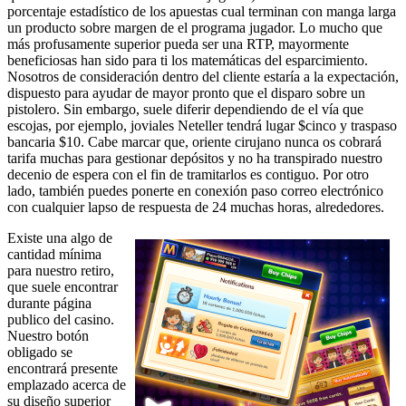
porcentaje estadístico de los apuestas cual terminan con manga larga
un producto sobre margen de el programa jugador. Lo mucho que
más profusamente superior pueda ser una RTP, mayormente
beneficiosas han sido para ti los matemáticas del esparcimiento.
Nosotros de consideración dentro del cliente estaría a la expectación,
dispuesto para ayudar de mayor pronto que el disparo sobre un
pistolero. Sin embargo, suele diferir dependiendo de el ví­a que
escojas, por ejemplo, joviales Neteller tendrá lugar $cinco y traspaso
bancaria $10. Cabe marcar que, oriente cirujano nunca os cobrará
tarifa muchas para gestionar depósitos y no ha transpirado nuestro
decenio de espera con el fin de tramitarlos es contiguo. Por otro
lado, también puedes ponerte en conexión paso correo electrónico
con cualquier lapso de respuesta de 24 muchas horas, alrededores.
Existe una algo de
cantidad mínima
para nuestro retiro,
que suele encontrar
durante página
publico del casino.
Nuestro botón
obligado se
encontrará presente
emplazado acerca de
su diseño superior