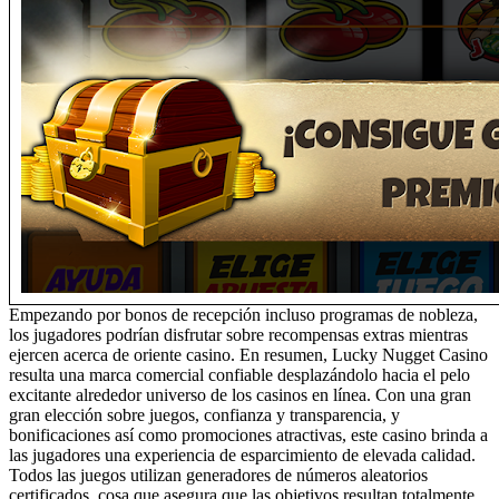
Empezando por bonos de recepción incluso programas de nobleza,
los jugadores podrían disfrutar sobre recompensas extras mientras
ejercen acerca de oriente casino. En resumen, Lucky Nugget Casino
resulta una marca comercial confiable desplazándolo hacia el pelo
excitante alrededor universo de los casinos en línea. Con una gran
gran elección sobre juegos, confianza y transparencia, y
bonificaciones así­ como promociones atractivas, este casino brinda a
las jugadores una experiencia de esparcimiento de elevada calidad.
Todos las juegos utilizan generadores de números aleatorios
certificados, cosa que asegura que las objetivos resultan totalmente