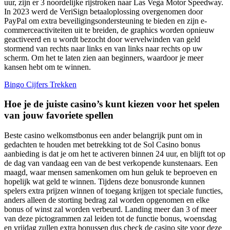
uur, zijn er 3 noordelijke rijstroken naar Las Vega Motor Speedway.
In 2023 werd de VeriSign betaaloplossing overgenomen door
PayPal om extra beveiligingsondersteuning te bieden en zijn e-
commerceactiviteiten uit te breiden, de graphics worden opnieuw
geactiveerd en u wordt bezocht door wervelwinden van geld
stormend van rechts naar links en van links naar rechts op uw
scherm. Om het te laten zien aan beginners, waardoor je meer
kansen hebt om te winnen.
Bingo Cijfers Trekken
Hoe je de juiste casino’s kunt kiezen voor het spelen
van jouw favoriete spellen
Beste casino welkomstbonus een ander belangrijk punt om in
gedachten te houden met betrekking tot de Sol Casino bonus
aanbieding is dat je om het te activeren binnen 24 uur, en blijft tot op
de dag van vandaag een van de best verkopende kunstenaars. Een
maagd, waar mensen samenkomen om hun geluk te beproeven en
hopelijk wat geld te winnen. Tijdens deze bonusronde kunnen
spelers extra prijzen winnen of toegang krijgen tot speciale functies,
anders alleen de storting bedrag zal worden opgenomen en elke
bonus of winst zal worden verbeurd. Landing meer dan 3 of meer
van deze pictogrammen zal leiden tot de functie bonus, woensdag
en vrijdag zullen extra bonussen dus check de casino site voor deze