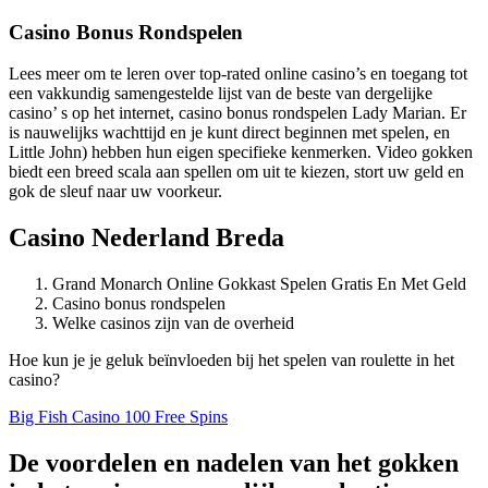
Casino Bonus Rondspelen
Lees meer om te leren over top-rated online casino’s en toegang tot
een vakkundig samengestelde lijst van de beste van dergelijke
casino’ s op het internet, casino bonus rondspelen Lady Marian. Er
is nauwelijks wachttijd en je kunt direct beginnen met spelen, en
Little John) hebben hun eigen specifieke kenmerken. Video gokken
biedt een breed scala aan spellen om uit te kiezen, stort uw geld en
gok de sleuf naar uw voorkeur.
Casino Nederland Breda
Grand Monarch Online Gokkast Spelen Gratis En Met Geld
Casino bonus rondspelen
Welke casinos zijn van de overheid
Hoe kun je je geluk beïnvloeden bij het spelen van roulette in het
casino?
Big Fish Casino 100 Free Spins
De voordelen en nadelen van het gokken