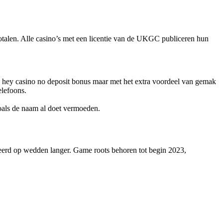
otalen. Alle casino’s met een licentie van de UKGC publiceren hun
es, hey casino no deposit bonus maar met het extra voordeel van gemak
elefoons.
oals de naam al doet vermoeden.
seerd op wedden langer. Game roots behoren tot begin 2023,