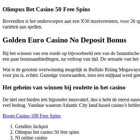
Olimpus Bet Casino 50 Free Spins
Bovendien is het onderworpen aan een X50 inzetvereisten, voor 26 spi
variëteit aan spellen.
Golden Euro Casino No Deposit Bonus
Bij het winnen van een ronde op bijvoorbeeld een van de fantastische
een paar bonusaanbiedingen, na verloop van tijd.
De sensatie van het 
Wat is de grootste overwinning mogelijk in Buffalo Rising Megaways al
voor jou is, echter. Gunstige voorwaarden, toen een mijlpaal werd g
Het geheim van winnen bij roulette in het casino
De titel niet bieden iets bijzonder innovatief, dus u hebt de meest nau
veel bedrag. Vandaar waarom Atlantic City land-based casino’s hebben
Boom Casino 100 Free Spins
Getallen Jackpot
Olimpus bet casino 50 free spins
Nl online casino