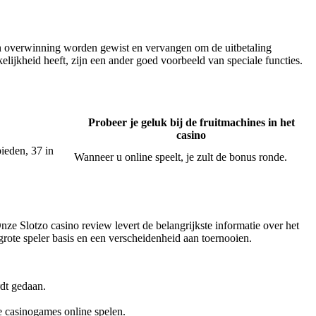
een overwinning worden gewist en vervangen om de uitbetaling
elijkheid heeft, zijn een ander goed voorbeeld van speciale functies.
Probeer je geluk bij de fruitmachines in het
casino
ieden, 37 in
Wanneer u online speelt, je zult de bonus ronde.
ze Slotzo casino review levert de belangrijkste informatie over het
 grote speler basis en een verscheidenheid aan toernooien.
rdt gedaan.
e casinogames online spelen.